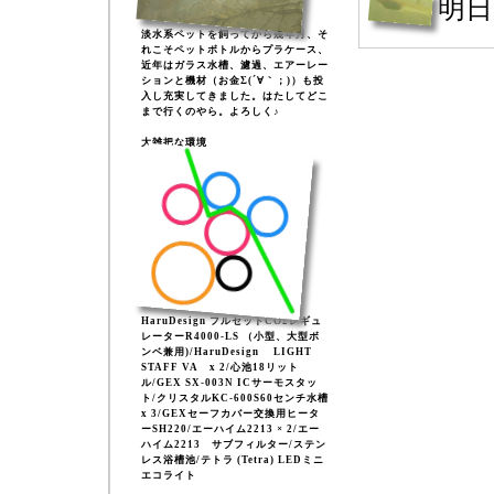
明
淡水系ペットを飼ってから幾年月、そ
れこそペットボトルからプラケース、
近年はガラス水槽、濾過、エアーレー
ションと機材（お金Σ(´∀｀；)）も投
入し充実してきました。はたしてどこ
まで行くのやら。よろしく♪
大雑把な環境
HaruDesign フルセットCO2レギュ
レーターR4000-LS （小型、大型ボ
ンベ兼用)/HaruDesign LIGHT
STAFF VA x 2/心池18リット
ル/GEX SX-003N ICサーモスタッ
ト/クリスタルKC-600S60センチ水槽
x 3/GEXセーフカバー交換用ヒータ
ーSH220/エーハイム2213 × 2/エー
ハイム2213 サブフィルター/ステン
レス浴槽池/テトラ (Tetra) LEDミニ
エコライト