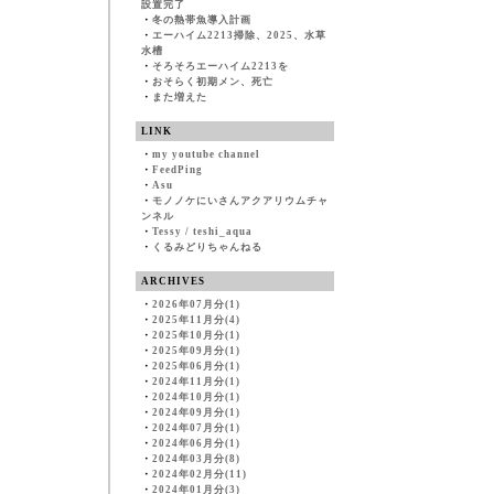
設置完了
・
冬の熱帯魚導入計画
・
エーハイム2213掃除、2025、水草
水槽
・
そろそろエーハイム2213を
・
おそらく初期メン、死亡
・
また増えた
LINK
・
my youtube channel
・
FeedPing
・
Asu
・
モノノケにいさんアクアリウムチャ
ンネル
・
Tessy / teshi_aqua
・
くるみどりちゃんねる
ARCHIVES
・
2026年07月分(1)
・
2025年11月分(4)
・
2025年10月分(1)
・
2025年09月分(1)
・
2025年06月分(1)
・
2024年11月分(1)
・
2024年10月分(1)
・
2024年09月分(1)
・
2024年07月分(1)
・
2024年06月分(1)
・
2024年03月分(8)
・
2024年02月分(11)
・
2024年01月分(3)