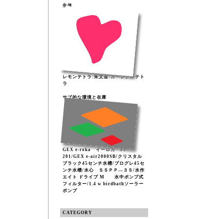
生体
レモンテトラ:朱文金:カージナルテト
ラ
サブ的な環境と在庫
GEX e-roka イーロカ PF-
201/GEX e-air2000SB/クリスタル
ブラック45センチ水槽/プログレ45セ
ンチ水槽/水心 ＳＳＰＰ―３Ｓ/水作
エイト ドライブ M 水中ポンプ式
フィルター/1.4 w birdbathソーラー
ポンプ
CATEGORY