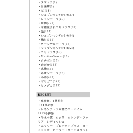
・
スマトラ(1)
・
出来事(3)
・
AI(11)
・
シュブンキンVer3.0(37)
・
レモンテトラ(45)
・
植物(270)
・
水槽生まれコリドラス(88)
・
池(107)
・
シュブンキンVer2.0(84)
・
機材(390)
・
カージナルテトラ(68)
・
シュブンキンVer1.0(53)
・
コリドラス(65)
・
MortionSensor(19)
・
クチボソ(20)
・
めだか(163)
・
水槽(490)
・
ネオンテトラ(92)
・
小赤(463)
・
ザリガニ(571)
・
ヒメダカ(223)
RECENT
・
移住組、1尾死亡
・
11月の蚊
・
レモンテトラ水槽のエーハイム
2213を掃除
・
半水中葉 ロタラ ロトンディフォ
リア レディッシュ
・
ニッソー プロテクトプラス Ｒ－
３００Ｗ ヒーター＋サーモスタット