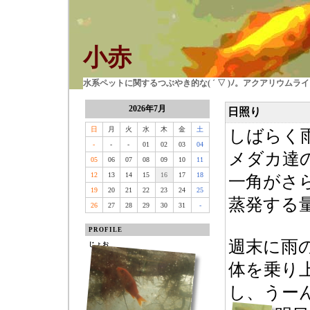
小赤
水系ペットに関するつぶやき的な( ´ ▽ )ﾉ。アクアリウム
2026年7月
日照り
日
月
火
水
木
金
土
しばらく
-
-
-
01
02
03
04
メダカ達
05
06
07
08
09
10
11
12
13
14
15
16
17
18
一角がさ
19
20
21
22
23
24
25
蒸発する
26
27
28
29
30
31
-
PROFILE
週末に雨
じょお
体を乗り
し、うー