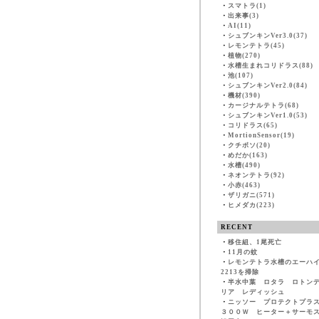
・
スマトラ(1)
・
出来事(3)
・
AI(11)
・
シュブンキンVer3.0(37)
・
レモンテトラ(45)
・
植物(270)
・
水槽生まれコリドラス(88)
・
池(107)
・
シュブンキンVer2.0(84)
・
機材(390)
・
カージナルテトラ(68)
・
シュブンキンVer1.0(53)
・
コリドラス(65)
・
MortionSensor(19)
・
クチボソ(20)
・
めだか(163)
・
水槽(490)
・
ネオンテトラ(92)
・
小赤(463)
・
ザリガニ(571)
・
ヒメダカ(223)
RECENT
・
移住組、1尾死亡
・
11月の蚊
・
レモンテトラ水槽のエーハ
2213を掃除
・
半水中葉 ロタラ ロトン
リア レディッシュ
・
ニッソー プロテクトプラ
３００Ｗ ヒーター＋サーモ