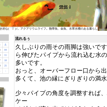
的な( ´ ▽ )ﾉ。アクアリウムライフ。熱帯魚、金魚、水草水槽のある暮らし
流れるぅ
金
土
久しぶりの雨その雨脚は強いで
3
04
ら伸びたパイプから流れ込む水
0
11
7
18
多いです。
4
25
おっと、オーバーフロー口から
1
-
多くて、池の縁にぎりぎりの満水
少々パイプの角度を調整すれば
ケー