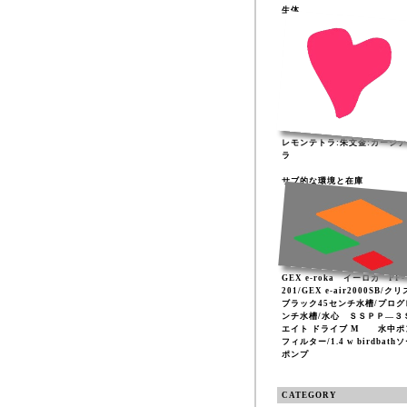
生体
レモンテトラ:朱文金:カージ
ラ
サブ的な環境と在庫
GEX e-roka イーロカ PF-
201/GEX e-air2000SB/ク
ブラック45センチ水槽/プログ
ンチ水槽/水心 ＳＳＰＰ―３
エイト ドライブ M 水中ポ
フィルター/1.4 w birdbath
ポンプ
CATEGORY