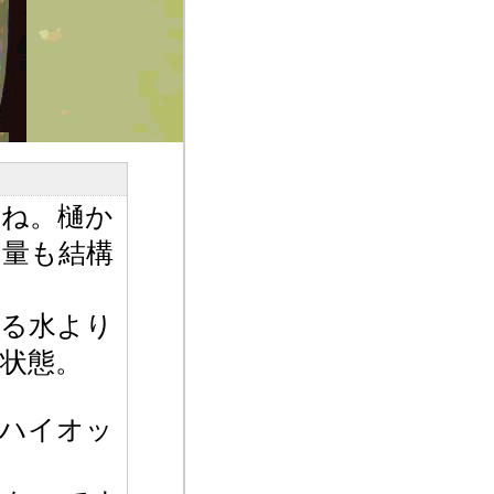
すね。樋か
の量も結構
出る水より
状態。
、ハイオッ