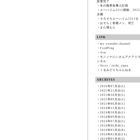
設置完了
・
冬の熱帯魚導入計画
・
エーハイム2213掃除、202
水槽
・
そろそろエーハイム2213を
・
おそらく初期メン、死亡
・
また増えた
LINK
・
my youtube channel
・
FeedPing
・
Asu
・
モノノケにいさんアクアリ
ンネル
・
Tessy / teshi_aqua
・
くるみどりちゃんねる
ARCHIVES
・
2026年07月分(1)
・
2025年11月分(4)
・
2025年10月分(1)
・
2025年09月分(1)
・
2025年06月分(1)
・
2024年11月分(1)
・
2024年10月分(1)
・
2024年09月分(1)
・
2024年07月分(1)
・
2024年06月分(1)
・
2024年03月分(8)
・
2024年02月分(11)
・
2024年01月分(3)