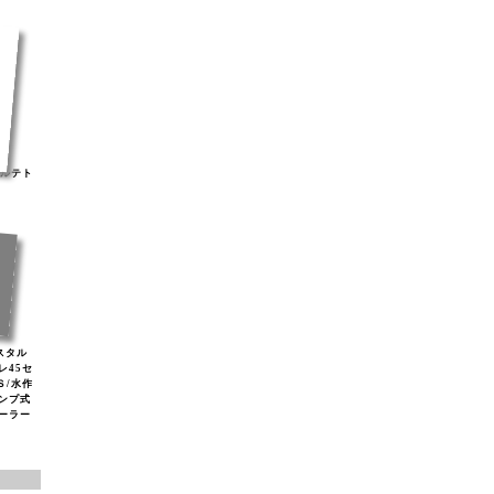
ナルテト
リスタル
レ45セ
Ｓ/水作
ンプ式
ソーラー