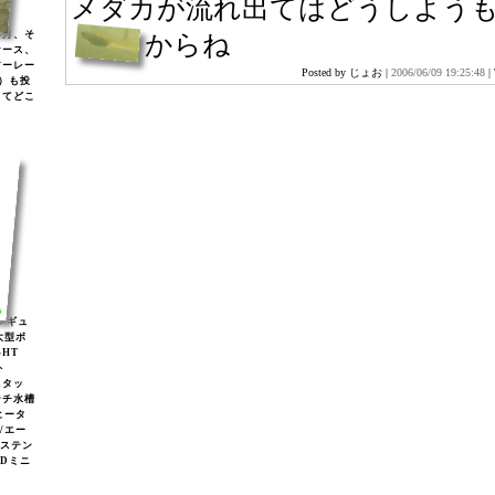
メダカが流れ出てはどうしよう
年月、そ
からね
ケース、
アーレー
Posted by じょお |
2006/06/09 19:25:48
|
)）も投
してどこ
2レギュ
大型ボ
GHT
ト
スタッ
ンチ水槽
ヒータ
2/エー
/ステン
EDミニ