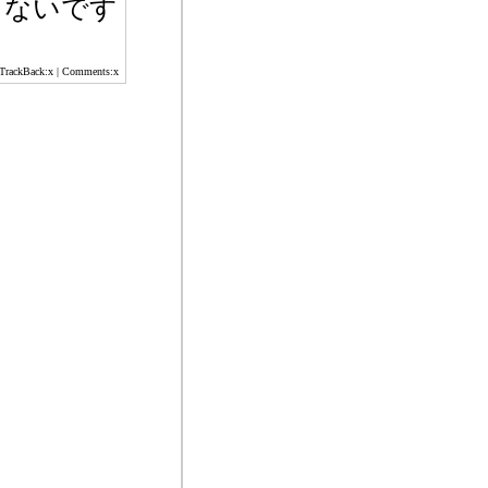
もないです
 TrackBack:x | Comments:x