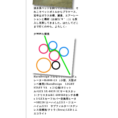
淡水系ペットを飼ってから幾年月、そ
れこそペットボトルからプラケース、
近年はガラス水槽、濾過、エアーレー
ションと機材（お金Σ(´∀｀；)）も投
入し充実してきました。はたしてどこ
まで行くのやら。よろしく♪
大雑把な環境
HaruDesign フルセットCO2レギュ
レーターR4000-LS （小型、大型ボ
ンベ兼用)/HaruDesign LIGHT
STAFF VA x 2/心池18リット
ル/GEX SX-003N ICサーモスタッ
ト/クリスタルKC-600S60センチ水槽
x 3/GEXセーフカバー交換用ヒータ
ーSH220/エーハイム2213 × 2/エー
ハイム2213 サブフィルター/ステン
レス浴槽池/テトラ (Tetra) LEDミニ
エコライト