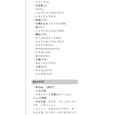
・
スマトラ(1)
・
出来事(3)
・
AI(11)
・
シュブンキンVer3.0(37)
・
レモンテトラ(45)
・
植物(270)
・
水槽生まれコリドラス(88)
・
池(107)
・
シュブンキンVer2.0(84)
・
機材(390)
・
カージナルテトラ(68)
・
シュブンキンVer1.0(53)
・
コリドラス(65)
・
MortionSensor(19)
・
クチボソ(20)
・
めだか(163)
・
水槽(490)
・
ネオンテトラ(92)
・
小赤(463)
・
ザリガニ(571)
・
ヒメダカ(223)
RECENT
・
移住組、1尾死亡
・
11月の蚊
・
レモンテトラ水槽のエーハイム
2213を掃除
・
半水中葉 ロタラ ロトンディフォ
リア レディッシュ
・
ニッソー プロテクトプラス Ｒ－
３００Ｗ ヒーター＋サーモスタット