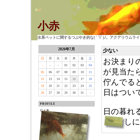
小赤
水系ペットに関するつぶやき的な( ´ ▽ )ﾉ。アクアリウム
2026年7月
少ない
日
月
火
水
木
金
土
お決まりの
-
-
-
01
02
03
04
が見当た
05
06
07
08
09
10
11
12
13
14
15
16
17
18
佇んでる
19
20
21
22
23
24
25
日はつい
26
27
28
29
30
31
-
PROFILE
日の暮れ
じょお
し