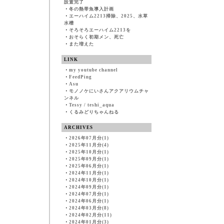
設置完了
・
冬の熱帯魚導入計画
・
エーハイム2213掃除、2025、水草
水槽
・
そろそろエーハイム2213を
・
おそらく初期メン、死亡
・
また増えた
LINK
・
my youtube channel
・
FeedPing
・
Asu
・
モノノケにいさんアクアリウムチャ
ンネル
・
Tessy / teshi_aqua
・
くるみどりちゃんねる
ARCHIVES
・
2026年07月分(1)
・
2025年11月分(4)
・
2025年10月分(1)
・
2025年09月分(1)
・
2025年06月分(1)
・
2024年11月分(1)
・
2024年10月分(1)
・
2024年09月分(1)
・
2024年07月分(1)
・
2024年06月分(1)
・
2024年03月分(8)
・
2024年02月分(11)
・
2024年01月分(3)