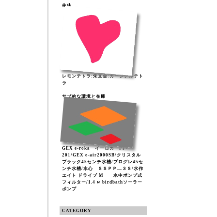
生体
レモンテトラ:朱文金:カージナルテト
ラ
サブ的な環境と在庫
GEX e-roka イーロカ PF-
201/GEX e-air2000SB/クリスタル
ブラック45センチ水槽/プログレ45セ
ンチ水槽/水心 ＳＳＰＰ―３Ｓ/水作
エイト ドライブ M 水中ポンプ式
フィルター/1.4 w birdbathソーラー
ポンプ
CATEGORY