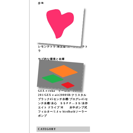
生体
レモンテトラ:朱文金:カージナルテト
ラ
サブ的な環境と在庫
GEX e-roka イーロカ PF-
201/GEX e-air2000SB/クリスタル
ブラック45センチ水槽/プログレ45セ
ンチ水槽/水心 ＳＳＰＰ―３Ｓ/水作
エイト ドライブ M 水中ポンプ式
フィルター/1.4 w birdbathソーラー
ポンプ
CATEGORY