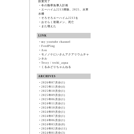
設置完了
・
冬の熱帯魚導入計画
・
エーハイム2213掃除、2025、水草
水槽
・
そろそろエーハイム2213を
・
おそらく初期メン、死亡
・
また増えた
LINK
・
my youtube channel
・
FeedPing
・
Asu
・
モノノケにいさんアクアリウムチャ
ンネル
・
Tessy / teshi_aqua
・
くるみどりちゃんねる
ARCHIVES
・
2026年07月分(1)
・
2025年11月分(4)
・
2025年10月分(1)
・
2025年09月分(1)
・
2025年06月分(1)
・
2024年11月分(1)
・
2024年10月分(1)
・
2024年09月分(1)
・
2024年07月分(1)
・
2024年06月分(1)
・
2024年03月分(8)
・
2024年02月分(11)
・
2024年01月分(3)