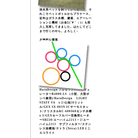
淡水系ペットを飼ってから幾年月、そ
れこそペットボトルからプラケース、
近年はガラス水槽、濾過、エアーレー
ションと機材（お金Σ(´∀｀；)）も投
入し充実してきました。はたしてどこ
まで行くのやら。よろしく♪
大雑把な環境
HaruDesign フルセットCO2レギュ
レーターR4000-LS （小型、大型ボ
ンベ兼用)/HaruDesign LIGHT
STAFF VA x 2/心池18リット
ル/GEX SX-003N ICサーモスタッ
ト/クリスタルKC-600S60センチ水槽
x 3/GEXセーフカバー交換用ヒータ
ーSH220/エーハイム2213 × 2/エー
ハイム2213 サブフィルター/ステン
レス浴槽池/テトラ (Tetra) LEDミニ
エコライト