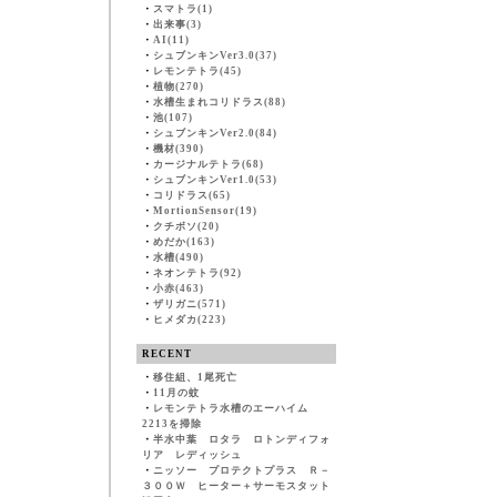
・
スマトラ(1)
・
出来事(3)
・
AI(11)
・
シュブンキンVer3.0(37)
・
レモンテトラ(45)
・
植物(270)
・
水槽生まれコリドラス(88)
・
池(107)
・
シュブンキンVer2.0(84)
・
機材(390)
・
カージナルテトラ(68)
・
シュブンキンVer1.0(53)
・
コリドラス(65)
・
MortionSensor(19)
・
クチボソ(20)
・
めだか(163)
・
水槽(490)
・
ネオンテトラ(92)
・
小赤(463)
・
ザリガニ(571)
・
ヒメダカ(223)
RECENT
・
移住組、1尾死亡
・
11月の蚊
・
レモンテトラ水槽のエーハイム
2213を掃除
・
半水中葉 ロタラ ロトンディフォ
リア レディッシュ
・
ニッソー プロテクトプラス Ｒ－
３００Ｗ ヒーター＋サーモスタット