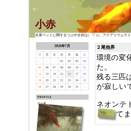
小赤
水系ペットに関するつぶやき的な( ´ ▽ )ﾉ。アクアリウム
2026年7月
２尾他界
日
月
火
水
木
金
土
環境の変
-
-
-
01
02
03
04
た。
05
06
07
08
09
10
11
12
13
14
15
16
17
18
残る三匹
19
20
21
22
23
24
25
が寂しい
26
27
28
29
30
31
-
PROFILE
ネオンテ
じょお
て