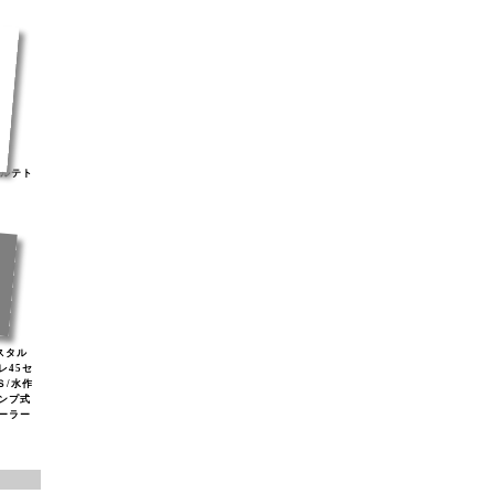
ナルテト
リスタル
レ45セ
Ｓ/水作
ンプ式
ソーラー