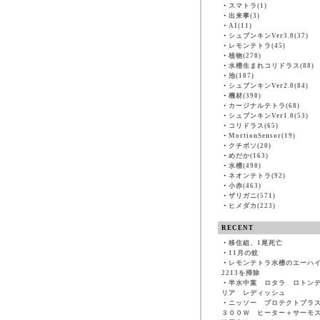
・
スマトラ(1)
・
出来事(3)
・
AI(11)
・
シュブンキンVer3.0(37)
・
レモンテトラ(45)
・
植物(270)
・
水槽生まれコリドラス(88)
・
池(107)
・
シュブンキンVer2.0(84)
・
機材(390)
・
カージナルテトラ(68)
・
シュブンキンVer1.0(53)
・
コリドラス(65)
・
MortionSensor(19)
・
クチボソ(20)
・
めだか(163)
・
水槽(490)
・
ネオンテトラ(92)
・
小赤(463)
・
ザリガニ(571)
・
ヒメダカ(223)
RECENT
・
移住組、1尾死亡
・
11月の蚊
・
レモンテトラ水槽のエーハ
2213を掃除
・
半水中葉 ロタラ ロトン
リア レディッシュ
・
ニッソー プロテクトプラ
３００Ｗ ヒーター＋サーモ