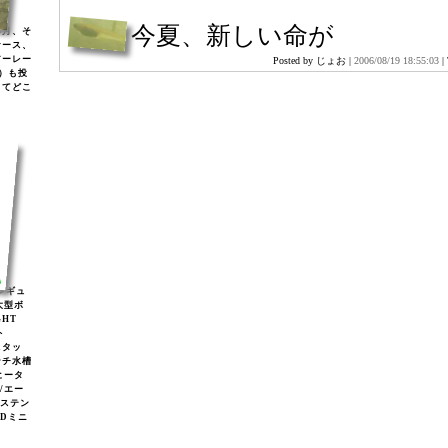
今夏、新しい命が
年月、そ
ケース、
アーレー
Posted by じょお |
2006/08/19 18:55:03
|
)）も投
してどこ
2レギュ
大型ボ
GHT
ト
スタッ
ンチ水槽
ヒータ
2/エー
/ステン
EDミニ