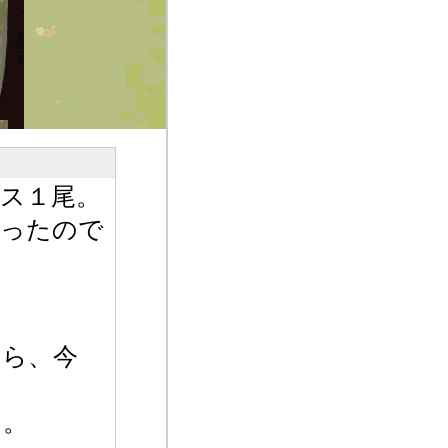
ス１尾。
かったので
。
たら、今
た。