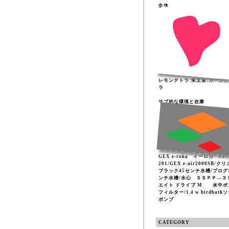
生体
レモンテトラ:朱文金:カージ
ラ
サブ的な環境と在庫
GEX e-roka イーロカ PF-
201/GEX e-air2000SB/ク
ブラック45センチ水槽/プログ
ンチ水槽/水心 ＳＳＰＰ―３
エイト ドライブ M 水中ポ
フィルター/1.4 w birdbath
ポンプ
CATEGORY