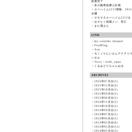
設置完了
・
冬の熱帯魚導入計画
・
エーハイム2213掃除、202
水槽
・
そろそろエーハイム2213を
・
おそらく初期メン、死亡
・
また増えた
LINK
・
my youtube channel
・
FeedPing
・
Asu
・
モノノケにいさんアクアリ
ンネル
・
Tessy / teshi_aqua
・
くるみどりちゃんねる
ARCHIVES
・
2026年07月分(1)
・
2025年11月分(4)
・
2025年10月分(1)
・
2025年09月分(1)
・
2025年06月分(1)
・
2024年11月分(1)
・
2024年10月分(1)
・
2024年09月分(1)
・
2024年07月分(1)
・
2024年06月分(1)
・
2024年03月分(8)
・
2024年02月分(11)
・
2024年01月分(3)