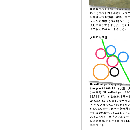
淡水系ペットを飼ってから幾
れこそペットボトルからプラ
近年はガラス水槽、濾過、エ
ションと機材（お金Σ(´∀｀；
入し充実してきました。はた
まで行くのやら。よろしく♪
大雑把な環境
HaruDesign フルセットCO
レーターR4000-LS （小型、
ンベ兼用)/HaruDesign LI
STAFF VA x 2/心池18リッ
ル/GEX SX-003N ICサーモ
ト/クリスタルKC-600S60セ
x 3/GEXセーフカバー交換用
ーSH220/エーハイム2213 × 
ハイム2213 サブフィルター
レス浴槽池/テトラ (Tetra) L
エコライト