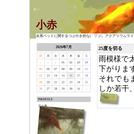
小赤
水系ペットに関するつぶやき的な( ´ ▽ )ﾉ。アクアリウム
2026年7月
25度を切る
日
月
火
水
木
金
土
雨模様で
-
-
-
01
02
03
04
下がりま
05
06
07
08
09
10
11
12
13
14
15
16
17
18
それでも
19
20
21
22
23
24
25
しか若干
26
27
28
29
30
31
-
PROFILE
じょお