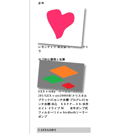
生体
レモンテトラ:朱文金:カージナルテト
ラ
サブ的な環境と在庫
GEX e-roka イーロカ PF-
201/GEX e-air2000SB/クリスタル
ブラック45センチ水槽/プログレ45セ
ンチ水槽/水心 ＳＳＰＰ―３Ｓ/水作
エイト ドライブ M 水中ポンプ式
フィルター/1.4 w birdbathソーラー
ポンプ
CATEGORY