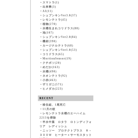
・
スマトラ(1)
・
出来事(3)
・
AI(11)
・
シュブンキンVer3.0(37)
・
レモンテトラ(45)
・
植物(270)
・
水槽生まれコリドラス(88)
・
池(107)
・
シュブンキンVer2.0(84)
・
機材(390)
・
カージナルテトラ(68)
・
シュブンキンVer1.0(53)
・
コリドラス(65)
・
MortionSensor(19)
・
クチボソ(20)
・
めだか(163)
・
水槽(490)
・
ネオンテトラ(92)
・
小赤(463)
・
ザリガニ(571)
・
ヒメダカ(223)
RECENT
・
移住組、1尾死亡
・
11月の蚊
・
レモンテトラ水槽のエーハイム
2213を掃除
・
半水中葉 ロタラ ロトンディフォ
リア レディッシュ
・
ニッソー プロテクトプラス Ｒ－
３００Ｗ ヒーター＋サーモスタット