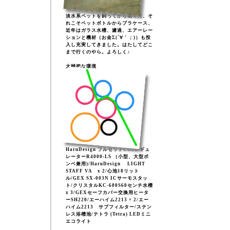
淡水系ペットを飼ってから幾年月、そ
れこそペットボトルからプラケース、
近年はガラス水槽、濾過、エアーレー
ションと機材（お金Σ(´∀｀；)）も投
入し充実してきました。はたしてどこ
まで行くのやら。よろしく♪
大雑把な環境
HaruDesign フルセットCO2レギュ
レーターR4000-LS （小型、大型ボ
ンベ兼用)/HaruDesign LIGHT
STAFF VA x 2/心池18リット
ル/GEX SX-003N ICサーモスタッ
ト/クリスタルKC-600S60センチ水槽
x 3/GEXセーフカバー交換用ヒータ
ーSH220/エーハイム2213 × 2/エー
ハイム2213 サブフィルター/ステン
レス浴槽池/テトラ (Tetra) LEDミニ
エコライト