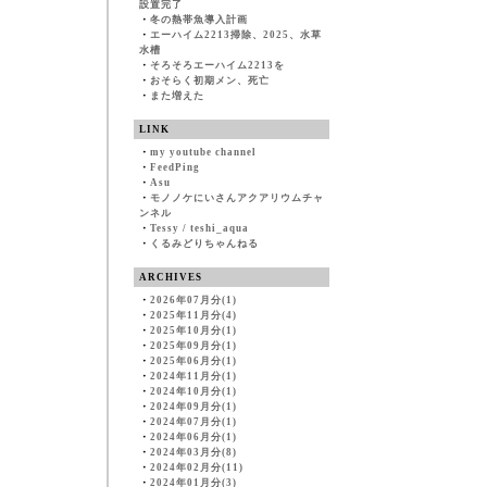
設置完了
・
冬の熱帯魚導入計画
・
エーハイム2213掃除、2025、水草
水槽
・
そろそろエーハイム2213を
・
おそらく初期メン、死亡
・
また増えた
LINK
・
my youtube channel
・
FeedPing
・
Asu
・
モノノケにいさんアクアリウムチャ
ンネル
・
Tessy / teshi_aqua
・
くるみどりちゃんねる
ARCHIVES
・
2026年07月分(1)
・
2025年11月分(4)
・
2025年10月分(1)
・
2025年09月分(1)
・
2025年06月分(1)
・
2024年11月分(1)
・
2024年10月分(1)
・
2024年09月分(1)
・
2024年07月分(1)
・
2024年06月分(1)
・
2024年03月分(8)
・
2024年02月分(11)
・
2024年01月分(3)