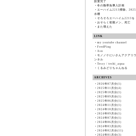
設置完了
・
冬の熱帯魚導入計画
・
エーハイム2213掃除、202
水槽
・
そろそろエーハイム2213を
・
おそらく初期メン、死亡
・
また増えた
LINK
・
my youtube channel
・
FeedPing
・
Asu
・
モノノケにいさんアクアリ
ンネル
・
Tessy / teshi_aqua
・
くるみどりちゃんねる
ARCHIVES
・
2026年07月分(1)
・
2025年11月分(4)
・
2025年10月分(1)
・
2025年09月分(1)
・
2025年06月分(1)
・
2024年11月分(1)
・
2024年10月分(1)
・
2024年09月分(1)
・
2024年07月分(1)
・
2024年06月分(1)
・
2024年03月分(8)
・
2024年02月分(11)
・
2024年01月分(3)