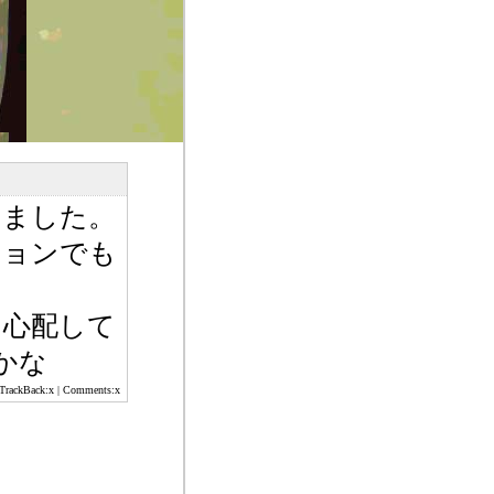
りました。
ションでも
と心配して
かな
 TrackBack:x | Comments:x