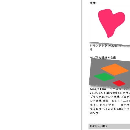
生体
レモンテトラ:朱文金:カージ
ラ
サブ的な環境と在庫
GEX e-roka イーロカ PF-
201/GEX e-air2000SB/ク
ブラック45センチ水槽/プログ
ンチ水槽/水心 ＳＳＰＰ―３
エイト ドライブ M 水中ポ
フィルター/1.4 w birdbath
ポンプ
CATEGORY