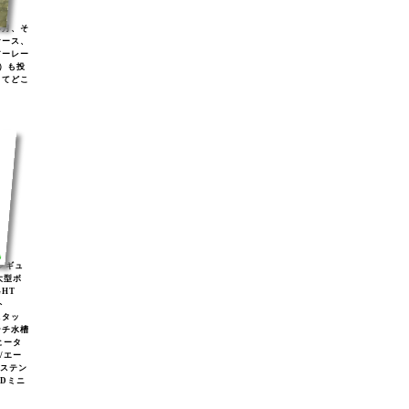
年月、そ
ケース、
アーレー
)）も投
してどこ
2レギュ
大型ボ
GHT
ト
スタッ
ンチ水槽
ヒータ
2/エー
/ステン
EDミニ