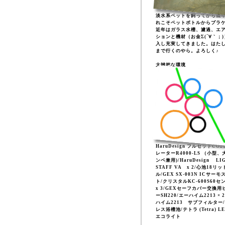
淡水系ペットを飼ってから幾
れこそペットボトルからプラ
近年はガラス水槽、濾過、エ
ションと機材（お金Σ(´∀｀；
入し充実してきました。はた
まで行くのやら。よろしく♪
大雑把な環境
HaruDesign フルセットCO
レーターR4000-LS （小型、
ンベ兼用)/HaruDesign LI
STAFF VA x 2/心池18リッ
ル/GEX SX-003N ICサーモ
ト/クリスタルKC-600S60セ
x 3/GEXセーフカバー交換用
ーSH220/エーハイム2213 × 
ハイム2213 サブフィルター
レス浴槽池/テトラ (Tetra) L
エコライト