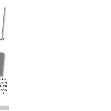
ナルテト
リスタル
レ45セ
Ｓ/水作
ンプ式
ソーラー