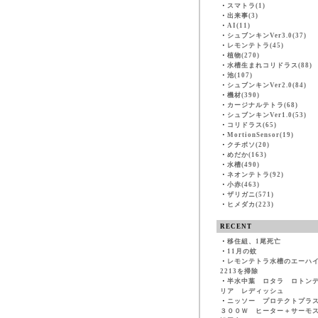
・
スマトラ(1)
・
出来事(3)
・
AI(11)
・
シュブンキンVer3.0(37)
・
レモンテトラ(45)
・
植物(270)
・
水槽生まれコリドラス(88)
・
池(107)
・
シュブンキンVer2.0(84)
・
機材(390)
・
カージナルテトラ(68)
・
シュブンキンVer1.0(53)
・
コリドラス(65)
・
MortionSensor(19)
・
クチボソ(20)
・
めだか(163)
・
水槽(490)
・
ネオンテトラ(92)
・
小赤(463)
・
ザリガニ(571)
・
ヒメダカ(223)
RECENT
・
移住組、1尾死亡
・
11月の蚊
・
レモンテトラ水槽のエーハ
2213を掃除
・
半水中葉 ロタラ ロトン
リア レディッシュ
・
ニッソー プロテクトプラ
３００Ｗ ヒーター＋サーモ