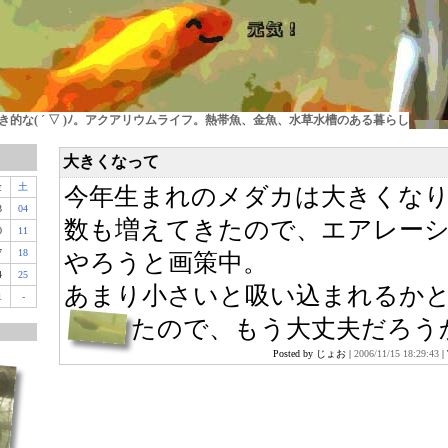
的な( ´ ▽ )ﾉ。アクアリウムライフ。熱帯魚、金魚、水草水槽のある暮らし
大きくなって
金
土
今年生まれのメダカは大きくな
3
04
数も増えてきたので、エアレー
0
11
7
18
やろうと画策中。
4
25
あまり小さいと吸い込まれるか
1
-
たので、もう大丈夫だろう
Posted by じょお |
2006/11/15 18:29:43
|