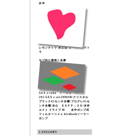
生体
レモンテトラ:朱文金:カージナルテト
ラ
サブ的な環境と在庫
GEX e-roka イーロカ PF-
201/GEX e-air2000SB/クリスタル
ブラック45センチ水槽/プログレ45セ
ンチ水槽/水心 ＳＳＰＰ―３Ｓ/水作
エイト ドライブ M 水中ポンプ式
フィルター/1.4 w birdbathソーラー
ポンプ
CATEGORY