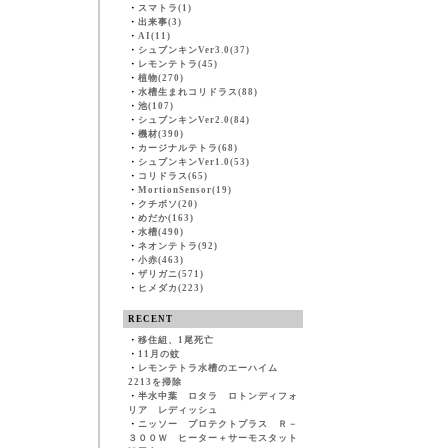
・
スマトラ(1)
・
出来事(3)
・
AI(11)
・
シュブンキンVer3.0(37)
・
レモンテトラ(45)
・
植物(270)
・
水槽生まれコリドラス(88)
・
池(107)
・
シュブンキンVer2.0(84)
・
機材(390)
・
カージナルテトラ(68)
・
シュブンキンVer1.0(53)
・
コリドラス(65)
・
MortionSensor(19)
・
クチボソ(20)
・
めだか(163)
・
水槽(490)
・
ネオンテトラ(92)
・
小赤(463)
・
ザリガニ(571)
・
ヒメダカ(223)
RECENT
・
移住組、1尾死亡
・
11月の蚊
・
レモンテトラ水槽のエーハイム
2213を掃除
・
半水中葉 ロタラ ロトンディフォ
リア レディッシュ
・
ニッソー プロテクトプラス Ｒ－
３００Ｗ ヒーター＋サーモスタット