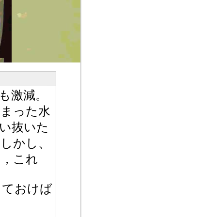
も激減。
溜まった水
い抜いた
。しかし、
ぁ，これ
っておけば