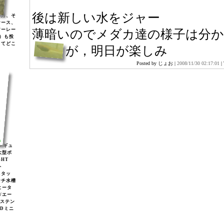
後は新しい水をジャー
年月、そ
ケース、
アーレー
薄暗いのでメダカ達の様子は分
)）も投
してどこ
が，明日が楽しみ
Posted by じょお |
2008/11/30 02:17:01
|
2レギュ
大型ボ
GHT
ト
スタッ
ンチ水槽
ヒータ
2/エー
/ステン
EDミニ