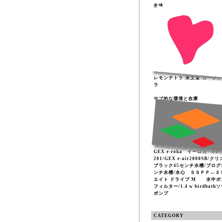
生体
レモンテトラ:朱文金:カージ
ラ
サブ的な環境と在庫
GEX e-roka イーロカ PF-
201/GEX e-air2000SB/ク
ブラック45センチ水槽/プログ
ンチ水槽/水心 ＳＳＰＰ―３
エイト ドライブ M 水中ポ
フィルター/1.4 w birdbath
ポンプ
CATEGORY