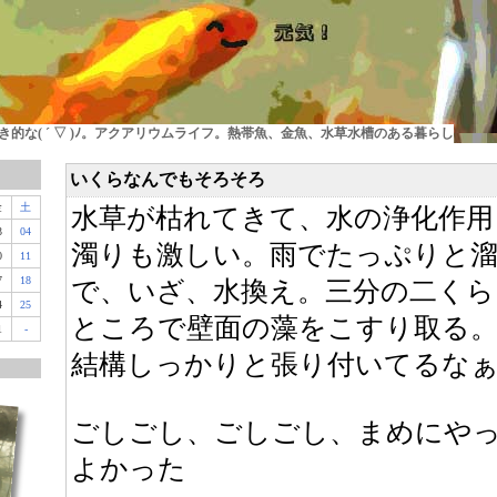
的な( ´ ▽ )ﾉ。アクアリウムライフ。熱帯魚、金魚、水草水槽のある暮らし
いくらなんでもそろそろ
金
土
水草が枯れてきて、水の浄化作用
3
04
濁りも激しい。雨でたっぷりと
0
11
7
18
で、いざ、水換え。三分の二くら
4
25
ところで壁面の藻をこすり取る
1
-
結構しっかりと張り付いてるな
ごしごし、ごしごし、まめにや
よかった