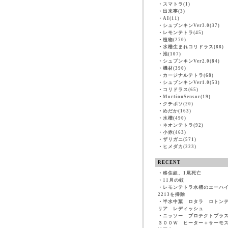
・
スマトラ(1)
・
出来事(3)
・
AI(11)
・
シュブンキンVer3.0(37)
・
レモンテトラ(45)
・
植物(270)
・
水槽生まれコリドラス(88)
・
池(107)
・
シュブンキンVer2.0(84)
・
機材(390)
・
カージナルテトラ(68)
・
シュブンキンVer1.0(53)
・
コリドラス(65)
・
MortionSensor(19)
・
クチボソ(20)
・
めだか(163)
・
水槽(490)
・
ネオンテトラ(92)
・
小赤(463)
・
ザリガニ(571)
・
ヒメダカ(223)
RECENT
・
移住組、1尾死亡
・
11月の蚊
・
レモンテトラ水槽のエーハ
2213を掃除
・
半水中葉 ロタラ ロトン
リア レディッシュ
・
ニッソー プロテクトプラ
３００Ｗ ヒーター＋サーモ