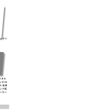
ナルテト
リスタル
レ45セ
Ｓ/水作
ンプ式
ソーラー