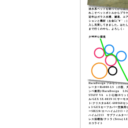
淡水系ペットを飼ってから幾
れこそペットボトルからプラ
近年はガラス水槽、濾過、エ
ションと機材（お金Σ(´∀｀；
入し充実してきました。はた
まで行くのやら。よろしく♪
大雑把な環境
HaruDesign フルセットCO
レーターR4000-LS （小型、
ンベ兼用)/HaruDesign LI
STAFF VA x 2/心池18リッ
ル/GEX SX-003N ICサーモ
ト/クリスタルKC-600S60セ
x 3/GEXセーフカバー交換用
ーSH220/エーハイム2213 × 
ハイム2213 サブフィルター
レス浴槽池/テトラ (Tetra) L
エコライト