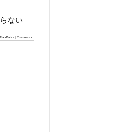
からない
 TrackBack:x | Comments:x