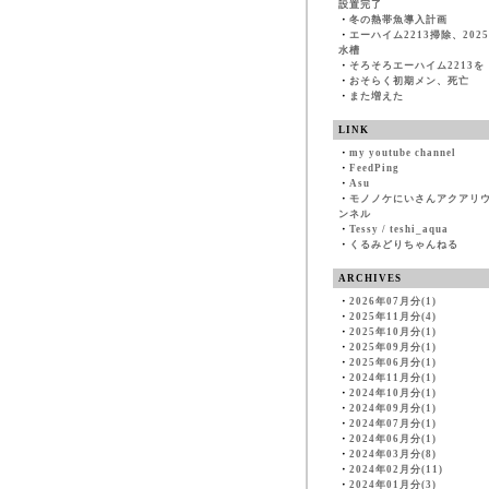
設置完了
・
冬の熱帯魚導入計画
・
エーハイム2213掃除、202
水槽
・
そろそろエーハイム2213を
・
おそらく初期メン、死亡
・
また増えた
LINK
・
my youtube channel
・
FeedPing
・
Asu
・
モノノケにいさんアクアリ
ンネル
・
Tessy / teshi_aqua
・
くるみどりちゃんねる
ARCHIVES
・
2026年07月分(1)
・
2025年11月分(4)
・
2025年10月分(1)
・
2025年09月分(1)
・
2025年06月分(1)
・
2024年11月分(1)
・
2024年10月分(1)
・
2024年09月分(1)
・
2024年07月分(1)
・
2024年06月分(1)
・
2024年03月分(8)
・
2024年02月分(11)
・
2024年01月分(3)