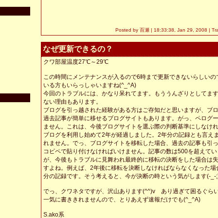
Posted by 百瀬 |
18:33:38, Jan 29, 2008
| Tr
なぜ更新できるの？
クワ部屋温度27℃～29℃
この時間にメンテナンスが入るので6時まで更新できないらしいの
いる方もいらっしゃいますね(^_^A)
今回のトラブルには、かなり呆れてます。もううんざりとしてま
ない理由もあります。
ブログを引っ越された経験がある方はご存知だと思いますが、ブ
過去記事が簡単に移せるブログサイトもあります。がっ、ペログ
ません。これは、今後ブログサイトを選ぶ際の判断基準にしなけ
ブログを利用し始めて2年が経過しました。2年分の記録とも言え
れません。でっ、ブログサイトを移転した場合、過去の記事も引
コピペで貼り付けなければいけません。記事の数は500を超えて
が、今後もトラブルに見舞われ最終的に移転の決断をした場合は
すよね。例えば、2年後に移転を決断しなければならなくなった場
分の記録です。そう考えると、今が決断の時という気がします(-_-
でっ、クワネタですが、沢山あります(^^)v あり過ぎて困るぐら
一気に書ききれませんので、とりあえず速報だけでも(^_^A)
S.ako系