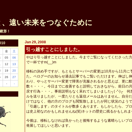
と、遠い未来をつなぐために
鍬形！
Jan 29, 2008
010
引っ越すことにしました。
木
金
土
やはり引っ越すことにしました。今までご覧になってくださった
4
05
06
で一杯ですm(__)m
1
12
13
8
19
20
移転の決め手ですが、もともとサーバーの変更は10月から11月に
た。ペログーのお知らせ過去記事でもご覧いただけます。伸ばし
5
26
27
わり、やっとサーバー変更で障害が克服されるかと思えば、更に
-
-
数々・・・。今日までに改善すると説明しておきながら、前日の
戻す行為・・・。事前説明もなく呆れてしまいました┐( -"-)┌ 
ルを送りましたが、一度たりとも返信メールはありません。自分
けではなく、他の方のブログも閲覧致しましたが同じ状況のよう
「引越します」のタイトルが数多くあります。もしかしたら、ブ
は史上初なのかもしれませんね(笑)ネットの歴史に残るかもしれま
今後は、移転しなければ良かったと後悔するような素晴らしいブ
発展してほしいと思います。