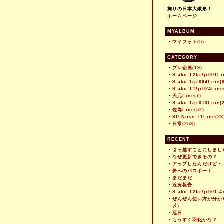
拘りの日本大鍬形！
ホームページ
MYALBUM
・
マイフォト(5)
CATEGORY
・
プレ企画(19)
・
S.ako-T2br/jr001Li
・
S.ako-1/jr064Line(
・
S.ako-T1/jr024Line
・
天元Line(7)
・
S.ako-1/jr013Line(
・
佐為Line(52)
・
SP-Nose-T1Line(28
・
日常(258)
RECENT
・
引っ越すことにしまし
・
なぜ更新できるの？
・
アップしたんだけど・
・
夢へのパスポート
・
まだまだ
・
近況報告
・
S.ako-T2br/jr001-4
・
ぜんぜん使い方が分か
－〆)
・
厄日
・
もうすぐ羽化かな？