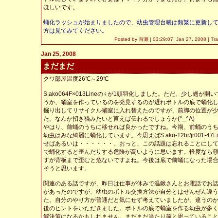
ほしいです。
蛹化ラッシュが始まりましたので、幼虫管理台帳は頻繁に更新し
方は見てみてください。
Posted by 百瀬 |
03:29:07, Jan 27, 2008
|
Tr
Jan 25, 2008
まだまだ
クワ部屋温度26℃～29℃
S.ako064F×013Lineの♀が1頭羽化しました。ただ、少し翅が
うか、蛹室を作っているのを発見するのが遅れボトルの底で蛹化し
掘り出してリサイクル蛹室に入れ替えたのですが、前脚の位置が
た。なんか招き猫みたいと言えば伝わるでしょうか(^_^A)
やはり、前蛹のうちに移せれば良かったですね。今期、前蛹のう
幼虫はみな綺麗に蛹化しています。今思えばS.ako-T2br/jr001-47
せばあるいは・・・・・・。おっと、この話題は忘れることにし
で蛹化すると歪んだりする危険が高いように思います。軽度なら
すが背板まで歪むと危ないですよね。今後は底で前蛹になった場
そうと思います。
関連のある話ですが、昨日は仕事が休みで温鍬さんとお電話でお
があったのですが、幼虫のボトル交換方法が自分とはぜんぜん違
た。自分のやり方が普通だと気にせず考えていましたが、違うの
後のヒントをいただきました。ボトルの底で蛹室を作る幼虫が多
解決策になるかもしれません。まだまだ当たり前と思っているこ