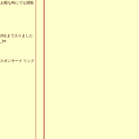
、お暇な時にでも閲覧
高9位まで入りました
_)m
スポンサード リンク