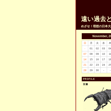
遠い過去
めざせ！理想の日本大
November, 2
日
月
火
水
-
01
02
03
0
07
08
09
10
1
14
15
16
17
1
21
22
23
24
2
28
29
30
-
-
PROFILE
百瀬