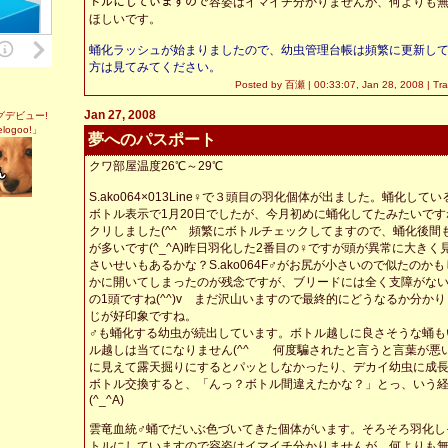
トルにしていますので容姿はイマイチ分かりませんが、何よりも
ほしいです。
蛹化ラッシュが始まりましたので、幼虫管理台帳は頻繁に更新し
方は見てみてください。
Posted by 百瀬 |
00:33:07, Jan 28, 2008
|
Tr
Jan 27, 2008
グデビュー!
ogoo!」
夢へのパスポート
クワ部屋温度26℃～29℃
S.ako064×013Line♀で３頭目の羽化個体が出ました。蛹化し
ボトル表示で1月20日でしたが、今月初めに蛹化してたみたいで
クリしました(^^ゞ頻繁にボトルチェックしてますので、蛹化後間
が多いです(^_^A)昨日羽化した2番目の♀ですが頭が異常に大き
さいせいもあるかな？S.ako064F♂がお尻が小さいので似たのか
かに開いてしまったのが残念ですが、ブリードには全く支障がな
の1頭ですね(^^)v まだ沢山いますので最終的にどうなるか分か
じが好印象ですね。
♂も蛹化する幼虫が続出しています。ボトル越しに良さそうな蛹も
ル越しは当てになりません(^^ゞ 何度騙されたと言うと言葉が悪
に見えて露天掘りにするとパッとしなかったり、デカイ幼虫に成
ボトル交換すると、「んっ？ボトル間違えたかな？」とっ、いう
(^_^A)
雲竜血統♂蛹でだいぶ色づいてきた個体がいます。そろそろ羽化し
トルにしていますので容姿はイマイチ分かりませんが、何よりも