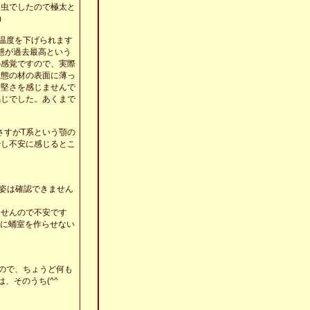
い幼虫でしたので極太と
)
で温度を下げられます
状態が過去最高という
の感覚ですので、実際
状態の材の表面に薄っ
て堅さを感じませんで
感じでした。あくまで
が、さすがT系という顎の
少し不安に感じるとこ
姿は確認できません
ませんので不安です
底に蛹室を作らせない
すので、ちょうど何も
、そのうち(^^ゞ