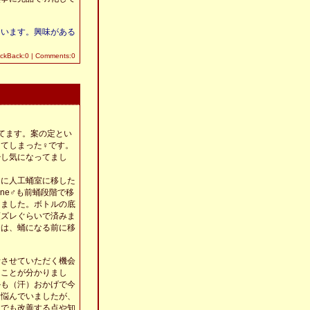
ています。興味がある
ackBack:0
|
Comments:0
開いてます。案の定とい
てしまった♀です。
少し気になってまし
ちに人工蛹室に移した
Line♂も前蛹段階で移
てました。ボトルの底
顎ズレぐらいで済みま
合は、蛹になる前に移
話させていただく機会
うことが分かりまし
かも（汗）おかげで今
く悩んでいましたが、
とでも改善する点や知