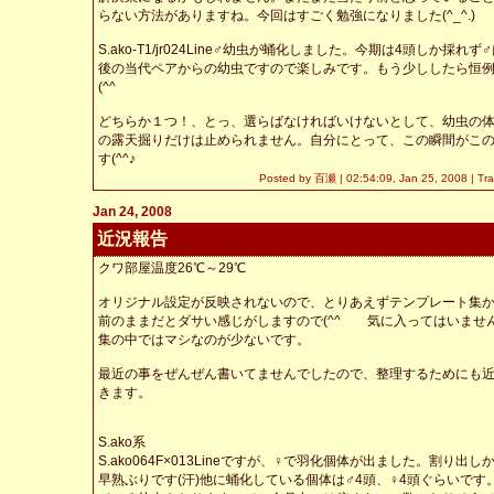
らない方法がありますね。今回はすごく勉強になりました(^_^.)
S.ako-T1/jr024Line♂幼虫が蛹化しました。今期は4頭しか採れ
後の当代ペアからの幼虫ですので楽しみです。もう少ししたら恒
(^^ゞ
どちらか１つ！、とっ、選らばなければいけないとして、幼虫の
の露天掘りだけは止められません。自分にとって、この瞬間がこ
す(^^♪
Posted by 百瀬 |
02:54:09, Jan 25, 2008
|
Tr
Jan 24, 2008
近況報告
クワ部屋温度26℃～29℃
オリジナル設定が反映されないので、とりあえずテンプレート集
前のままだとダサい感じがしますので(^^ゞ 気に入ってはいませ
集の中ではマシなのが少ないです。
最近の事をぜんぜん書いてませんでしたので、整理するためにも
きます。
S.ako系
S.ako064F×013Lineですが、♀で羽化個体が出ました。割り出
早熟ぶりです(汗)他に蛹化している個体は♂4頭、♀4頭ぐらいで