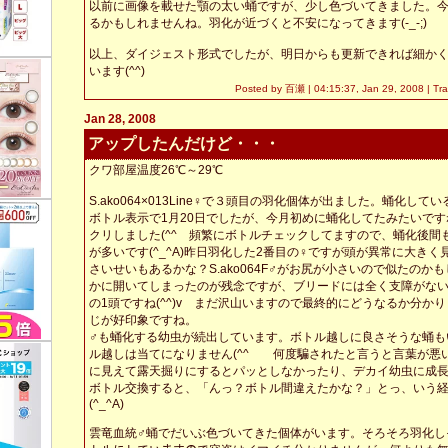
以前に画像を載せた顎の太い蛹ですが、少し色づいてきました。
るかもしれませんね。羽化が近づくと不安になってきます(-_-;)
以上、ダイジェスト形式でしたが、明日からも更新できれば細か
います(^^)
Posted by 百瀬 |
04:15:37, Jan 29, 2008
|
Tr
Jan 28, 2008
アップしたんだけど・・・
クワ部屋温度26℃～29℃
S.ako064×013Line♀で３頭目の羽化個体が出ました。蛹化し
ボトル表示で1月20日でしたが、今月初めに蛹化してたみたいで
クリしました(^^ゞ頻繁にボトルチェックしてますので、蛹化後間
が多いです(^_^A)昨日羽化した2番目の♀ですが頭が異常に大き
さいせいもあるかな？S.ako064F♂がお尻が小さいので似たのか
かに開いてしまったのが残念ですが、ブリードには全く支障がな
の1頭ですね(^^)v まだ沢山いますので最終的にどうなるか分か
じが好印象ですね。
♂も蛹化する幼虫が続出しています。ボトル越しに良さそうな蛹も
ル越しは当てになりません(^^ゞ 何度騙されたと言うと言葉が悪
に見えて露天掘りにするとパッとしなかったり、デカイ幼虫に成
ボトル交換すると、「んっ？ボトル間違えたかな？」とっ、いう
(^_^A)
雲竜血統♂蛹でだいぶ色づいてきた個体がいます。そろそろ羽化し