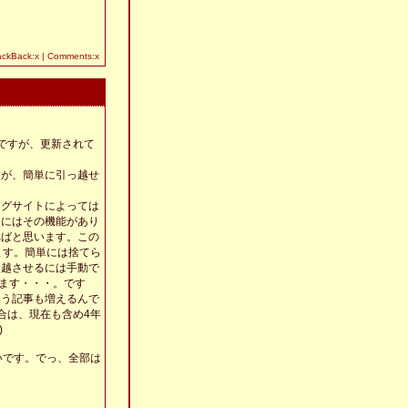
ackBack:x | Comments:x
ですが、更新されて
すが、簡単に引っ越せ
ログサイトによっては
ーにはその機能があり
ればと思います。この
ます。簡単には捨てら
っ越させるには手動で
います・・・。です
失う記事も増えるんで
合は、現在も含め4年
;)
いです。でっ、全部は