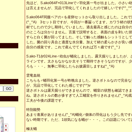
先ほど、S.ako064F×013Lineで♂羽化第一号が出ました。小さ
は言えませんが、完品で羽化してくれましたので嬉しいです(*^_^*
S.ako064F同腹ペアの♀を産卵セットから取り出しました。これ
(^_^A) 3セット目ですが、今回が一番齧ってます。カワラ材の
材でしたので少し期待していました。過去最高と感じたのは自分
のところは分かりません。言葉で説明すると、表面の皮を剥いた
すらと白く菌が回ってました。そして触った感触もシットリとし
した。菌の回り具合と適度な水分量。加えて材の柔らかさが良い
自分の感覚です。これで産んでてくれれば万々歳です(^_^.)
S.ako-T1/jr024Line♂幼虫が蛹化しました。露天掘りしました
ラインです。太さもなかなか太そうで期待できそうなのですが、
ろも・・・。無事に羽化したらお披露目しますね(^_^A)
雲竜血統
こちらも♂蛹羽化第一号が昨晩出ました。逆さボトルなので完全な
が、完品で羽化してくれた感じです(^^)v
逆さボトルは露天掘りができませんので、蛹室の状態も確認でき
ね。逆さボトルの数が多すぎて人工蛹室を作りきれません(^_^A)
工夫が今後の課題です。
特別能勢
あまり進展がありません(^_^A)蛹化♂個体の羽化はもう少し先で
ない時期です。ただ、1頭気になる蛹が・・・。この話題については
極太蛹