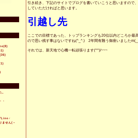
引き続き、下記のサイトでブログを書いていこうと思いますので
していただければと思います。
引越し先
ここでの目標であった、トップランキングも20位以内どころか最
ので思い残す事はないですね(^_^.) 2年間有難う御座いましたm(_
ne(8)
それでは、新天地で心機一転頑張ります(^^)/~~~
61)
(36)
21)
)
た。
・・
7Line♂
りません(－