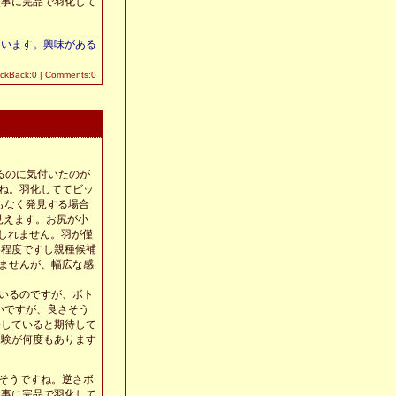
無事に完品で羽化して
ています。興味がある
ackBack:0
|
Comments:0
ているのに気付いたのが
すね。羽化しててビッ
もなく発見する場合
く見えます。お尻が小
もしれません。羽が僅
い程度ですし親種候補
りませんが、幅広な感
いるのですが、ボト
いですが、良さそう
長していると期待して
経験が何度もあります
そうですね。逆さボ
無事に完品で羽化して