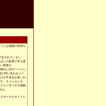
方々には感謝の気持ち
予定されていまし
伸ばしの延期で年も変
酷い障害の
月曜日に旧サーバーに
何度か問い合わせメー
だけが不具合が多いわ
です。タイトルにも
ログユーザーの大移動
せん。
ログポータルサイトに