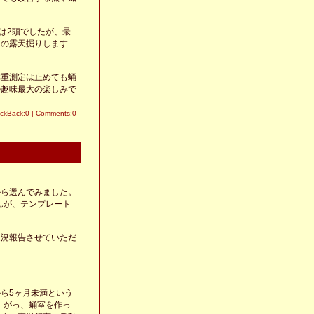
ず♂は2頭でしたが、最
例の露天掘りします
体重測定は止めても蛹
の趣味最大の楽しみで
ackBack:0
|
Comments:0
から選んでみました。
んが、テンプレート
近況報告させていただ
しから5ヶ月未満という
す。がっ、蛹室を作っ