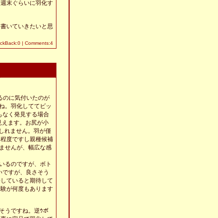
今週末ぐらいに羽化す
く書いていきたいと思
ackBack:0
|
Comments:4
ているのに気付いたのが
すね。羽化しててビッ
もなく発見する場合
く見えます。お尻が小
もしれません。羽が僅
い程度ですし親種候補
りませんが、幅広な感
いるのですが、ボト
いですが、良さそう
長していると期待して
経験が何度もあります
そうですね。逆ｳボ