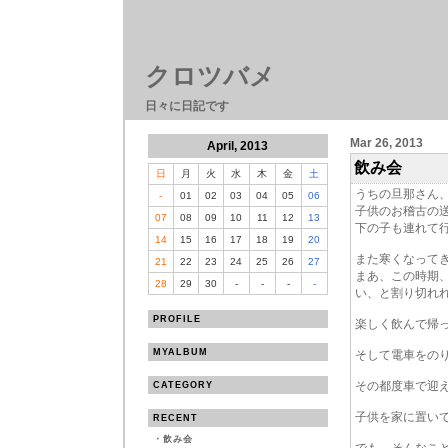
クロツバメ
日々に日記です
Mar 26, 2013
April, 2013
飲み会
日
月
火
水
木
金
土
うちの旦那さん
-
01
02
03
04
05
06
子供のお稽古の
07
08
09
10
11
12
13
下の子も連れて
14
15
16
17
18
19
20
また寒くなって
21
22
23
24
25
26
27
まあ、この時期
28
29
30
-
-
-
-
い、と割り切れ
PROFILE
楽しく飲んで帰
MYALBUM
そして電車をの
その都度車で迎
CATEGORY
子供を家に置い
RECENT
・
飲み会