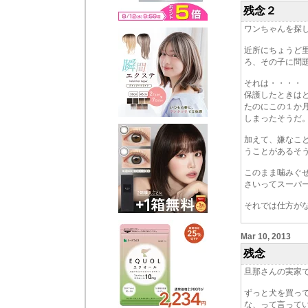
残念２
ワンちゃんを探
近所にちょうど
ろ、その子に問
それは・・・・
保護したときは
たのにこの１か
しまったそうだ
加えて、嫌なこ
うことがあるそ
このまま噛みぐ
さいってスーパ
それでは仕方が
Mar 10, 2013
残念
旦那さんの実家
ずっと犬を買っ
な、って言って