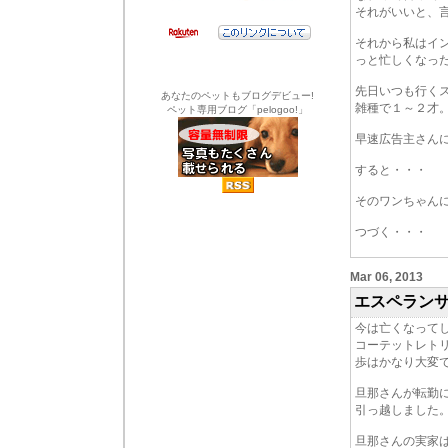
それがいいと、
それから私はイ
っと忙しくなっ
先日いつも行く
あなたのペットもブログデビュー!
雑種で１～２才
ペット専用ブログ「pelogoo!」
早速広告主さん
すると・・・
そのワンちゃん
つづく・・・
Mar 06, 2013
エスペラン
今は亡くなって
コーテットレト
歩はかなり大変
旦那さんが転勤
引っ越しました
旦那さんの実家