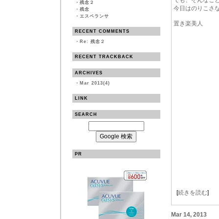
でも、そんなこ
・
残念２
今日はのりこさ
・
残念
・
エスペランサ
置き楽美人
RECENT COMMENTS
・
Re: 残念２
RECENT TRACKBACK
ARCHIVES
・
Mar 2013(4)
LINK
SEARCH
PR
[
続きを読む
]
Mar 14, 2013