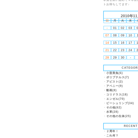
帯魚を飼い始めて４年目
トお待ちしてます♪
2010年1
日
月
火
水
-
01
02
03
07
08
09
10
14
15
16
17
21
22
23
24
28
29
30
-
CATEGOR
・
小型美魚(6)
・
ポリプテルス(7)
・
アピスト(2)
・
アベニー(9)
・
動画(8)
・
コリドラス(18)
・
エンゼル(70)
・
ビーシュリンプ(34)
・
その他(62)
・
水草(28)
・
その他の生体(25)
RECENT
・
２周年！
・
これ何？