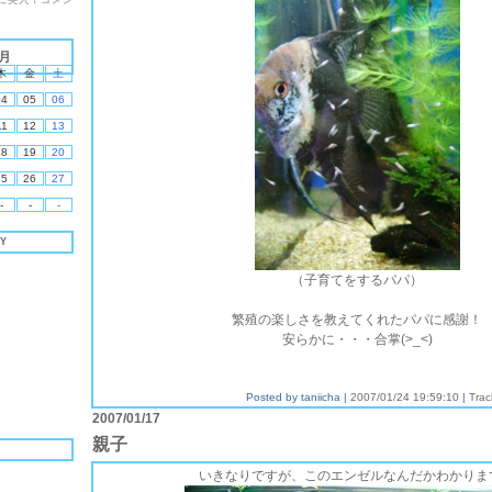
に突入！コメン
1月
木
金
土
04
05
06
11
12
13
18
19
20
25
26
27
-
-
-
Y
（子育てをするパパ）
繁殖の楽しさを教えてくれたパパに感謝！
安らかに・・・合掌(>_<)
Posted by taniicha |
2007/01/24 19:59:10
|
Trac
2007/01/17
親子
いきなりですが、このエンゼルなんだかわかりま