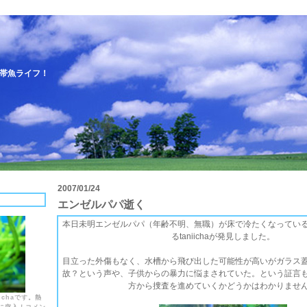
帯魚ライフ！
2007/01/24
E
エンゼルパパ逝く
本日未明エンゼルパパ（年齢不明、無職）が床で冷たくなってい
るtaniichaが発見しました。
目立った外傷もなく、水槽から飛び出した可能性が高いがガラス
故？という声や、子供からの暴力に悩まされていた。という証言
方から捜査を進めていくかどうかはわかりませ
ichaです。熱