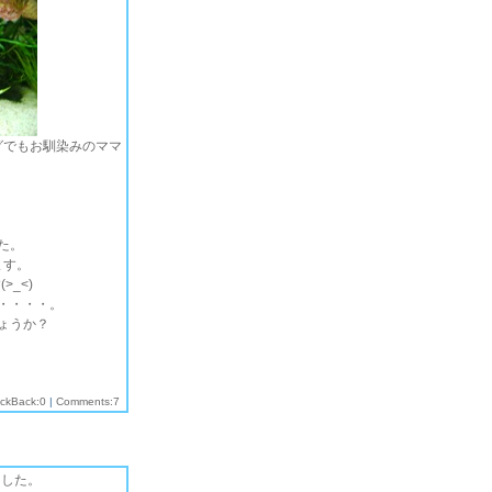
グでもお馴染みのママ
。
。
た。
ます。
_<)
・・・・。
ょうか？
ackBack:0
|
Comments:7
ました。