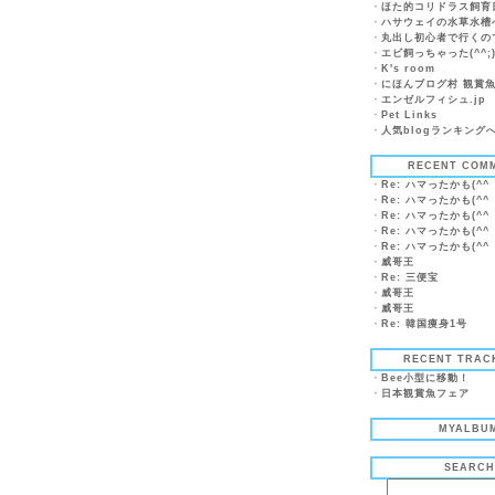
・
ほた的コリドラス飼育
・
ハサウェイの水草水槽
・
丸出し初心者で行くの
・
エビ飼っちゃった(^^;
・
K's room
・
にほんブログ村 観賞
・
エンゼルフィシュ.jp
・
Pet Links
・
人気blogランキング
RECENT COM
・
Re: ハマったかも(^^
・
Re: ハマったかも(^^
・
Re: ハマったかも(^^
・
Re: ハマったかも(^^
・
Re: ハマったかも(^^
・
威哥王
・
Re: 三便宝
・
威哥王
・
威哥王
・
Re: 韓国痩身1号
RECENT TRAC
・
Bee小型に移動！
・
日本観賞魚フェア
MYALBU
SEARCH