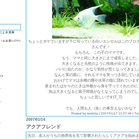
だよ全員集
ちょっとボケていますが下に写っている白いエンゼルはこのブロ
ｰ&水草ﾚｲｱｳﾄ
さんです！
もちろん、この子のママです。
もう、ママと同じ大きさにまで成長しました
大きくなると当然のように性格が出てきます
パパに似たのか、かなり気性が荒くなってきまし
なんと実の親に、それもママを突っつき回してい
ry
おかげでママは水槽の隅や水草の陰に隠れています(>
産まれたばかりのときは外敵から身を守ってくれたのに
・
魚は大きくなると親子関係がなくなってしまうのでし
ちょっと悲しいです(T_T)
・
でも、人間も人（魚）の事言えないかな？
Posted by taniicha |
2007/01/17 21:07:48
|
Tr
2007/01/14
ド
アクアフレンド
先日、友人がうちの熱帯魚を見て影響されたらしくアクアを始め