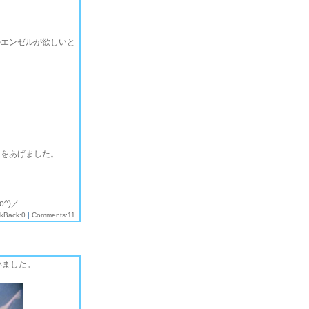
のエンゼルが欲しいと
）をあげました。
^)／
ckBack:0
|
Comments:11
いました。