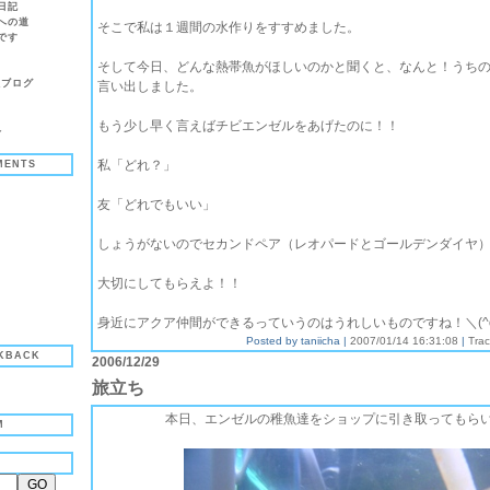
日記
への道
そこで私は１週間の水作りをすすめました。
です
)
そして今日、どんな熱帯魚がほしいのかと聞くと、なんと！うち
魚ブログ
言い出しました。
もう少し早く言えばチビエンゼルをあげたのに！！
へ
私「どれ？」
MENTS
ゞ
ゞ
友「どれでもいい」
ゞ
ゞ
しょうがないのでセカンドペア（レオパードとゴールデンダイヤ
ゞ
大切にしてもらえよ！！
身近にアクア仲間ができるっていうのはうれしいものですね！＼(^o
Posted by taniicha |
2007/01/14 16:31:08
|
Tra
KBACK
2006/12/29
旅立ち
本日、エンゼルの稚魚達をショップに引き取ってもら
M