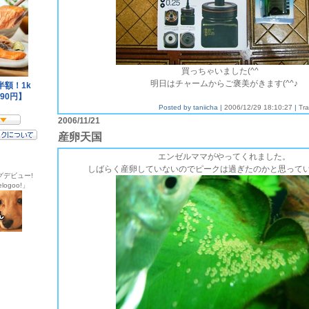
買っちゃいました(^^ゞ
明日はチャームからご褒美がきます(^^♪
Posted by taniicha |
2006/12/29 18:10:27
|
Tr
2006/11/21
産卵天国
エンゼルママがやってくれました。
しばらく産卵していないのでピークは過ぎたのかと思って
グデビュー!
ogoo!」