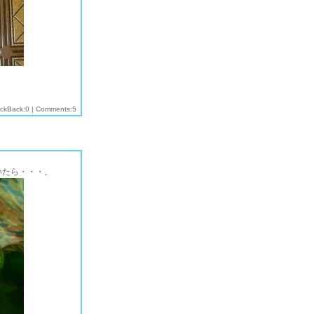
ackBack:0
|
Comments:5
いたら・・・。