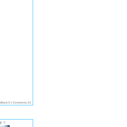
kBack:0
|
Comments:14
す？