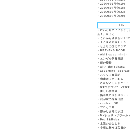
・
2006年05月分(19)
・
2006年04月分(18)
・
2006年03月分(23)
・
2006年02月分(29)
LINK
・
にわとりの『にわとり
合！』＠ふぐ
・
これから頑張るﾚｯﾄﾞﾋﾞ
・
ＡＣＲＯＰＯＬＩＳ
・
ヒカリの国のアクア
・
HEAVENS DOOR
・
AM３-aqua mind-
・
エンゼル飼育日記
・
姫の憂鬱
・
with the sakana
・
aquamind laborato
・
スタッフ裏日記
・
我輩はフグである
・
さかなとくるまと・・
・
ΦΦつまづいたってΦΦ
・
優しい仲間達
・
熱帯魚に泳がされ・・
・
我が家の鬼嫁日誌
・
coolcatLOG
・
ブロっコリ！
・
懐かしき畦の水辺
・
MYシュリンプワール
・
Pearl＆Ruby
・
水辺のひととき
・
小箱に舞うは宝石か