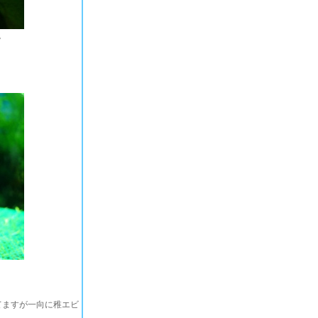
。
てますが一向に稚エビ