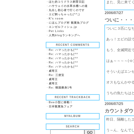
また、見に来てくだ
・
ほた的コリドラス飼育日記
・
ハサウェイの水草水槽への道
・
丸出し初心者で行くのです
2006/07/27
・
エビ飼っちゃった(^^;)
・
K's room
ついに・・・
・
にほんブログ村 観賞魚ブログ
・
エンゼルフィシュ.jp
ついに３匹になちゃ
・
Pet Links
・
人気blogランキングへ
あっ！エビの話で
RECENT COMMENTS
もう、全滅間近
・
Re: ハマったかも(^^ゞ
・
Re: ハマったかも(^^ゞ
・
Re: ハマったかも(^^ゞ
はぁ～～～～(-o-
・
Re: ハマったかも(^^ゞ
・
Re: ハマったかも(^^ゞ
・
威哥王
そういえばエン
・
Re: 三便宝
・
威哥王
オスもなんかや
・
威哥王
・
Re: 韓国痩身1号
うちの魚たちは
RECENT TRACKBACK
・
Bee小型に移動！
2006/07/25
・
日本観賞魚フェア
カウントダウ
MYALBUM
昨日、隔離したエ
SEARCH
う～ん、なんで