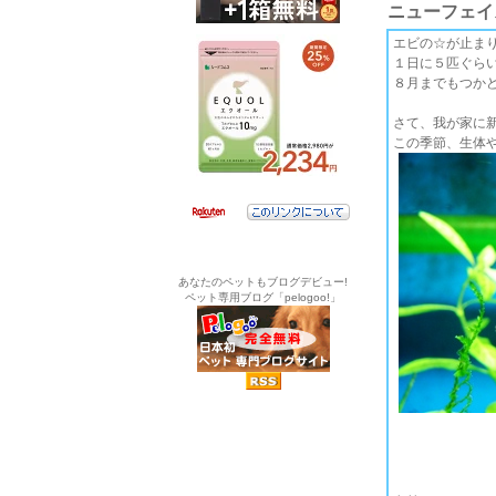
ニューフェイ
エビの☆が止まりま
１日に５匹ぐら
８月までもつか
さて、我が家に
この季節、生体や
あなたのペットもブログデビュー!
ペット専用ブログ「pelogoo!」