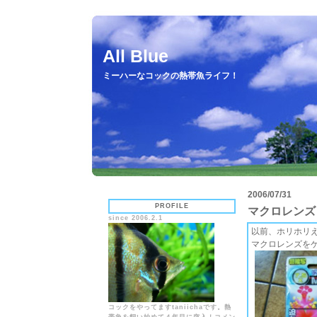
All Blue
ミーハーなコックの熱帯魚ライフ！
2006/07/31
PROFILE
マクロレンズ
since 2006.2.1
以前、ホリホリ
マクロレンズを
コックをやってますtaniichaです。熱