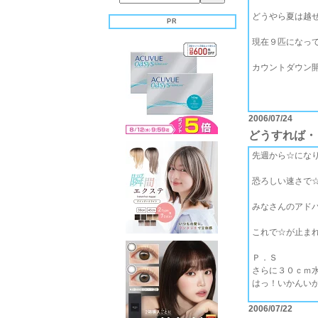
どうやら夏は越
PR
現在９匹になっ
カウントダウン
2006/07/24
どうすれば・
先週から☆にな
恐ろしい速さで
みなさんのアド
これで☆が止ま
Ｐ．Ｓ
さらに３０ｃｍ
はっ！いかんいか
2006/07/22