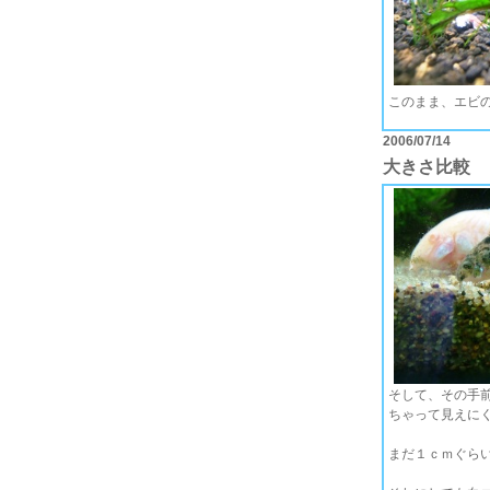
このまま、エビ
2006/07/14
大きさ比較
そして、その手
ちゃって見えにく
まだ１ｃｍぐら