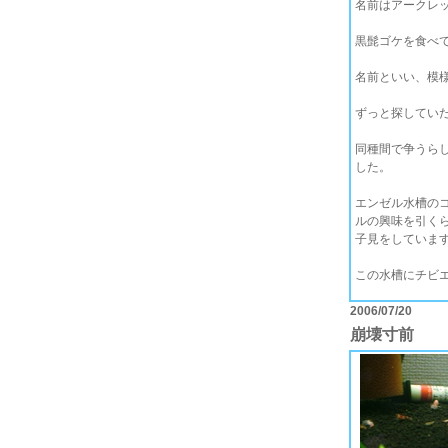
名前はアークレ
黒髭ゴケを食べて
名前といい、模
ずっと探してい
同種間で争うら
した。
エンゼル水槽の
ルの興味を引く
子見をしていま
この水槽にチビ
2006/07/20
崩壊寸前