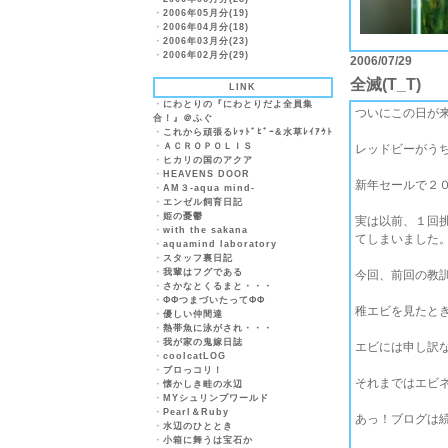
・
2006年05月分(19)
・
2006年04月分(18)
・
2006年03月分(23)
・
2006年02月分(29)
2006/07/29
全滅(T_T)
LINK
・
にわとりの『にわとりだよ全員集
ついにこの日が来
合！』＠ふぐ
・
これから頑張るﾚｯﾄﾞﾋﾞｰ&水草ﾚｲｱｳﾄ
・
ＡＣＲＯＰＯＬＩＳ
レッドビーがう
・
ヒカリの国のアクア
・
HEAVENS DOOR
新年セールで２
・
AM３-aqua mind-
・
エンゼル飼育日記
・
姫の憂鬱
実は以前、１回
・
with the sakana
てしまいました
・
aquamind laboratory
・
スタッフ裏日記
・
我輩はフグである
今回、前回の教
・
さかなとくるまと・・・
・
ΦΦつまづいたってΦΦ
稚エビを見たと
・
優しい仲間達
・
熱帯魚に泳がされ・・・
・
我が家の鬼嫁日誌
エビには申し訳
・
coolcatLOG
・
ブロっコリ！
それまではエビ
・
懐かしき畦の水辺
・
MYシュリンプワールド
・
Pearl＆Ruby
あっ！ブログは
・
水辺のひととき
・
小箱に舞うは宝石か