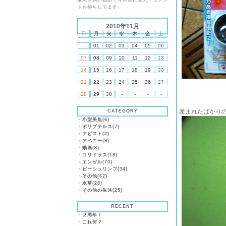
帯魚を飼い始めて４年目に突入！コメン
トお待ちしてます♪
2010年11月
日
月
火
水
木
金
土
-
01
02
03
04
05
06
07
08
09
10
11
12
13
14
15
16
17
18
19
20
21
22
23
24
25
26
27
28
29
30
-
-
-
-
産まれたばかり
CATEGORY
・
小型美魚(6)
・
ポリプテルス(7)
・
アピスト(2)
・
アベニー(9)
・
動画(8)
・
コリドラス(18)
・
エンゼル(70)
・
ビーシュリンプ(34)
・
その他(62)
・
水草(28)
・
その他の生体(25)
RECENT
・
２周年！
・
これ何？