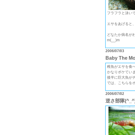
フラフラと泳い
エサをあげると
どなたか病名が
m(__)m
2006/07/03
Baby The Mo
稚魚がエサを食
かなりボケてい
後半に巨大魚がチ
では、こちらを
2006/07/02
逆さ部隊(^_^