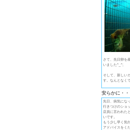
さて、先日卵を
いました^_^;
そして、新しい
す。なんとなくで
安らかに・・
先日、病気になっ
行きつけのショ
店員に言われた
いです。
もう少し早く気
アドバイスをくだ